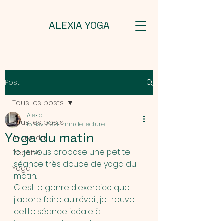
ALEXIA YOGA
Post
Tous les posts
Alexia
Tous les posts
15 nov. 2021
1 min de lecture
Yoga du matin
Ayurveda
Ici je vous propose une petite 
Recette
séance très douce de yoga du 
Yoga
matin.
C'est le genre d'exercice que 
j'adore faire au réveil, je trouve 
cette séance idéale à 