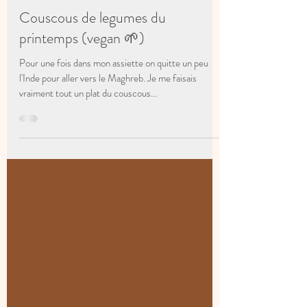
17 juin 2022
3 min de lecture
Couscous de legumes du
printemps (vegan 🌱)
Pour une fois dans mon assiette on quitte un peu
l'Inde pour aller vers le Maghreb. Je me faisais
vraiment tout un plat du couscous...