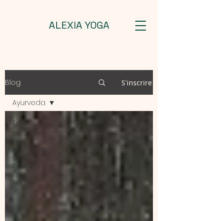
ALEXIA YOGA
Blog
S'inscrire
Ayurveda
Tous les
posts
Ayurveda
Recette
Yoga