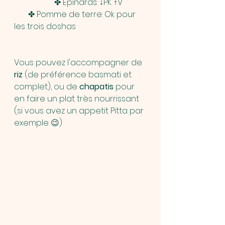
                    ✤ Epinards: ↓PK ↑V            
       ✤ Pomme de terre: Ok pour 
les trois doshas                     
Vous pouvez l'accompagner de 
riz 
(de préférence basmati et 
complet), ou de
 chapatis 
pour 
en faire un plat très nourrissant 
(si vous avez un appetit Pitta par 
exemple 😉)