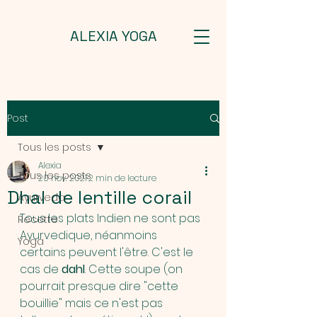
ALEXIA YOGA
Post
Tous les posts
Alexia
Tous les posts
20 nov. 2021
2 min de lecture
Dhal de lentille corail
Ayurveda
Tous les plats Indien ne sont pas 
Recette
Ayurvedique, néanmoins 
Yoga
certains peuvent l'être. C'est le 
cas de 
dahl
. Cette soupe (on 
pourrait presque dire "cette 
bouillie" mais ce n'est pas 