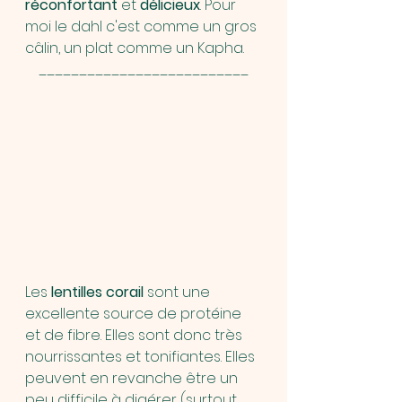
réconfortant 
et 
délicieux
. Pour 
moi le dahl c'est comme un gros 
câlin, un plat comme un Kapha.
__________________________
Les 
lentilles corail
 sont une 
excellente source de protéine 
et de fibre. Elles sont donc très 
nourrissantes et tonifiantes. Elles 
peuvent en revanche être un 
peu difficile à digérer (surtout 