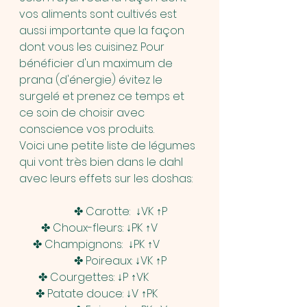
vos aliments sont cultivés est 
aussi importante que la façon 
dont vous les cuisinez. Pour 
bénéficier d'un maximum de 
prana (d'énergie) évitez le 
surgelé et prenez ce temps et 
ce soin de choisir avec 
conscience vos produits. 
Voici une petite liste de légumes 
qui vont très bien dans le dahl 
avec leurs effets sur les doshas: 
                    ✤ Carotte:  ↓VK ↑P            
        ✤ Choux-fleurs: ↓PK ↑V               
     ✤ Champignons:  ↓PK ↑V
                    ✤ Poireaux: ↓VK ↑P            
       ✤ Courgettes: ↓P ↑VK                  
      ✤ Patate douce: ↓V ↑PK   